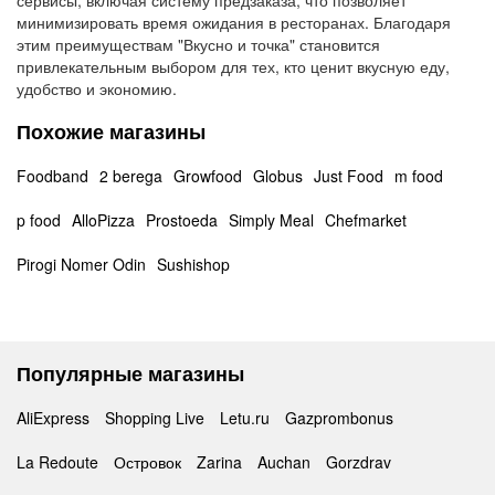
сервисы, включая систему предзаказа, что позволяет
минимизировать время ожидания в ресторанах. Благодаря
этим преимуществам "Вкусно и точка" становится
привлекательным выбором для тех, кто ценит вкусную еду,
удобство и экономию.
Похожие магазины
Foodband
2 berega
Growfood
Globus
Just Food
m food
p food
AlloPizza
Prostoeda
Simply Meal
Chefmarket
Pirogi Nomer Odin
Sushishop
Популярные магазины
AliExpress
Shopping Live
Letu.ru
Gazprombonus
La Redoute
Островок
Zarina
Auchan
Gorzdrav