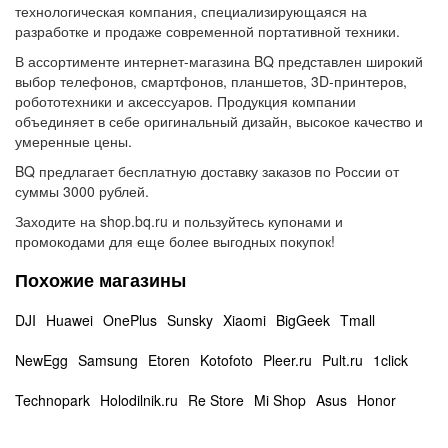
технологическая компания, специализирующаяся на
разработке и продаже современной портативной техники.
В ассортименте интернет-магазина BQ представлен широкий
выбор телефонов, смартфонов, планшетов, 3D-принтеров,
робототехники и аксессуаров. Продукция компании
объединяет в себе оригинальный дизайн, высокое качество и
умеренные цены.
BQ предлагает бесплатную доставку заказов по России от
суммы 3000 рублей.
Заходите на shop.bq.ru и пользуйтесь купонами и
промокодами для еще более выгодных покупок!
Похожие магазины
DJI
Huawei
OnePlus
Sunsky
Xiaomi
BigGeek
Tmall
NewEgg
Samsung
Etoren
Kotofoto
Pleer.ru
Pult.ru
1click
Technopark
Holodilnik.ru
Re Store
Mi Shop
Asus
Honor