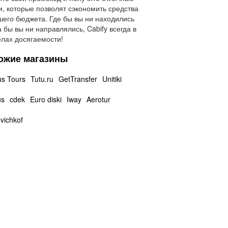
и, которые позволят сэкономить средства
шего бюджета. Где бы вы ни находились
а бы вы ни направлялись, Cabify всегда в
лах досягаемости!
ожие магазины
us Tours
Tutu.ru
GetTransfer
Unitiki
us
cdek
Euro diski
Iway
Aerotur
vichkof