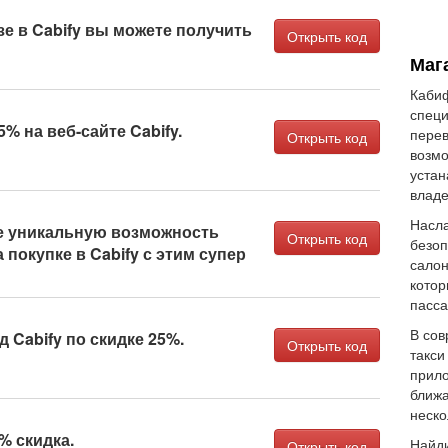
зе в Cabify вы можете получить
Открыть код
Мага
Кабиф
специ
% на веб-сайте Cabify.
перев
Открыть код
возмо
устан
влад
Насл
 уникальную возможность
Открыть код
безоп
 покупке в Cabify с этим супер
салон
котор
пасс
В сов
 Cabify по скидке 25%.
Открыть код
такси
прило
ближа
неско
% скидка.
Найди
Открыть код