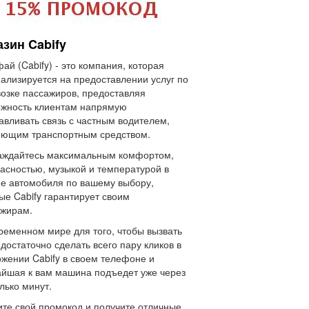
зин Cabify
ай (Cabify) - это компания, которая
ализируется на предоставлении услуг по
озке пассажиров, предоставляя
жность клиентам напрямую
авливать связь с частным водителем,
еющим транспортным средством.
аждайтесь максимальным комфортом,
асностью, музыкой и температурой в
е автомобиля по вашему выбору,
ые Cabify гарантирует своим
ажирам.
ременном мире для того, чтобы вызвать
 достаточно сделать всего пару кликов в
жении Cabify в своем телефоне и
йшая к вам машина подъедет уже через
лько минут.
те свой промокод и получите отличные