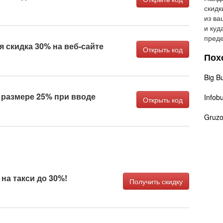
скидк
из ва
и куд
преде
 скидка 30% на веб-сайте
Открыть код
Пох
Big B
 размере 25% при вводе
Infob
Открыть код
Gruzo
 на такси до 30%!
Получить скидку