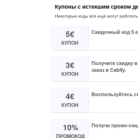
Купоны с истекшим сроком д
Некоторые коды всё ещё могут работать
5€
Скидочный код 5 ев
КУПОН
3€
Получите скидку в
заказ в Cabify.
КУПОН
4€
Воспользуйтесь ск
КУПОН
10%
Получи промо-скид
ПРОМОКОД