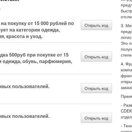
предл
.
быстр
отсле
на покупку от 15 000 рублей по
Открыть код
3. Ме
ует на категории одежда,
предо
, красота и уход.
логис
Это п
получ
дка 500руб при покупке от 15
степе
Открыть код
ии одежда, обувь, парфюмерия,
4. Фр
компа
франч
откры
овых пользователей.
заказ
Открыть код
Преим
- Раз
CDEK 
овых пользователей.
отдел
Открыть код
- Тех
совре