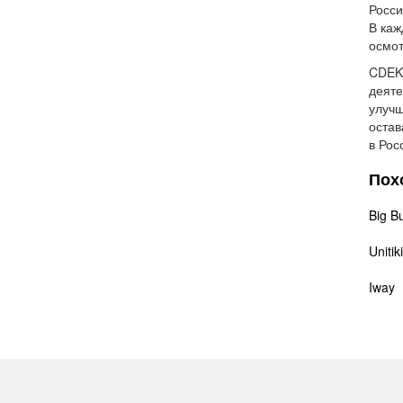
Росси
В каж
осмот
CDEK
деяте
улучш
остав
в Рос
Пох
Big B
Unitiki
Iway