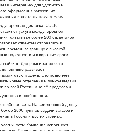
агая интеграцию для удобного и
ого оформления заказов, их
живания и доставки покупателям.
ждународная доставка: CDEK
ставляет услуги международной
тики, охватывая более 200 стран мира.
озволяет клиентам отправлять и
ать посылки за границу с высокой
нью надежности и в короткие сроки.
анчайзинг: Для расширения сети
ния активно развивает
айзинговую модель. Это позволяет
вать новые отделения и пункты выдачи
ов по всей России и за её пределами.
ущества и особенности:
ветвлённая сеть: На сегодняшний день у
более 2000 пунктов выдачи заказов и
ений в России и других странах.
нологичность: Компания использует
менные IT-решения для отслеживания