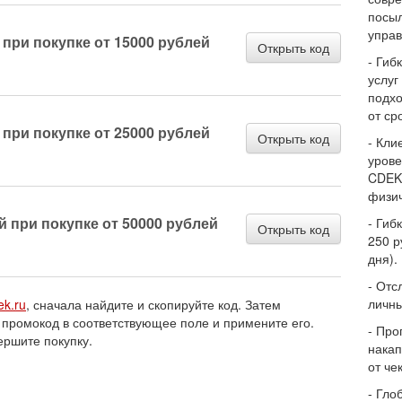
посыл
управ
 при покупке от 15000 рублей
Открыть код
- Гиб
услуг
подхо
от ср
 при покупке от 25000 рублей
Открыть код
- Кли
урове
CDEK
физич
й при покупке от 50000 рублей
- Гиб
Открыть код
250 р
дня).
- Отс
личны
ek.ru
, сначала найдите и скопируйте код. Затем
 промокод в соответствующее поле и примените его.
- Про
ершите покупку.
накап
от че
- Гло