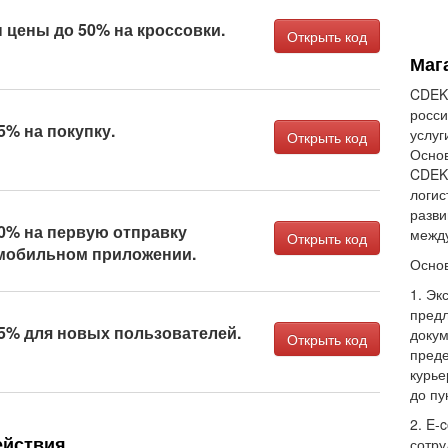
цены до 50% на кроссовки.
Открыть код
Маг
CDEK 
росси
5% на покупку.
услуг
Открыть код
Основ
CDEK 
логис
разви
0% на первую отправку
межд
Открыть код
мобильном приложении.
Основ
1. Эк
предл
5% для новых пользователей.
докум
Открыть код
преде
курье
до пу
2. E-
ействия
сотру