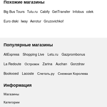
Похожие магазины
Big Bus Tours
Tutu.ru
Cabify
GetTransfer
Infobus
cdek
Euro diski
Iway
Aerotur
Gruzovichkof
Популярные магазины
AliExpress
Shopping Live
Letu.ru
Gazprombonus
La Redoute
Островок
Zarina
Auchan
Gorzdrav
Bookvoed
Lacoste
Слетать.ру
Снежная Королева
Информация
Магазины
Категории