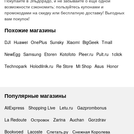
Покупайте в Эльдорадо, и не забывайте о еще одной
возможности сэкономить: пользуйтесь купонами и
промокодами на скидку или бесплатную доставку! Выгодных
вам покупок!
Похожие магазины
DJI
Huawei
OnePlus
Sunsky
Xiaomi
BigGeek
Tmall
NewEgg
Samsung
Etoren
Kotofoto
Pleer.ru
Pult.ru
1click
Technopark
Holodilnik.ru
Re Store
Mi Shop
Asus
Honor
Популярные магазины
AliExpress
Shopping Live
Letu.ru
Gazprombonus
La Redoute
Островок
Zarina
Auchan
Gorzdrav
Bookvoed
Lacoste
Слетать.ру
Снежная Королева