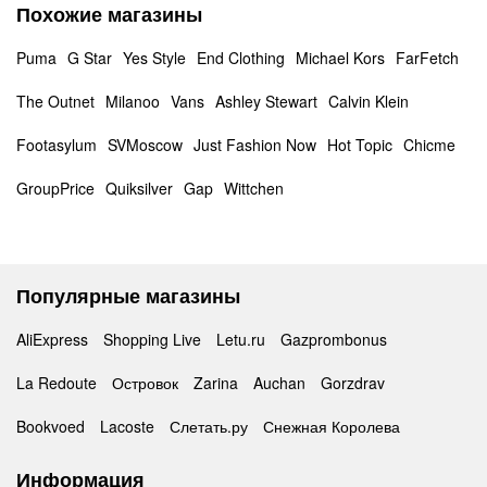
Похожие магазины
Puma
G Star
Yes Style
End Clothing
Michael Kors
FarFetch
The Outnet
Milanoo
Vans
Ashley Stewart
Calvin Klein
Footasylum
SVMoscow
Just Fashion Now
Hot Topic
Chicme
GroupPrice
Quiksilver
Gap
Wittchen
Популярные магазины
AliExpress
Shopping Live
Letu.ru
Gazprombonus
La Redoute
Островок
Zarina
Auchan
Gorzdrav
Bookvoed
Lacoste
Слетать.ру
Снежная Королева
Информация