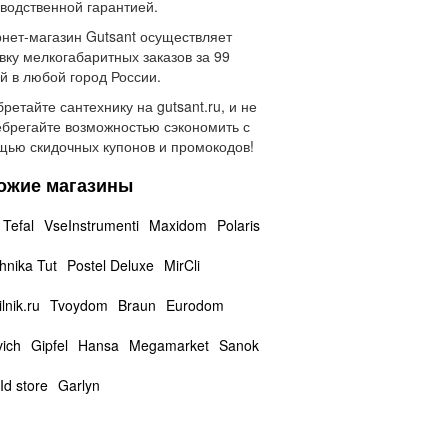
водственной гарантией.
нет-магазин Gutsant осуществляет
вку мелкогабаритных заказов за 99
й в любой город России.
ретайте сантехнику на gutsant.ru, и не
брегайте возможностью сэкономить с
ью скидочных купонов и промокодов!
ожие магазины
Tefal
VseInstrumenti
Maxidom
Polaris
hnika Tut
Postel Deluxe
MirCli
lnik.ru
Tvoydom
Braun
Eurodom
vich
Gipfel
Hansa
Megamarket
Sanok
Id store
Garlyn