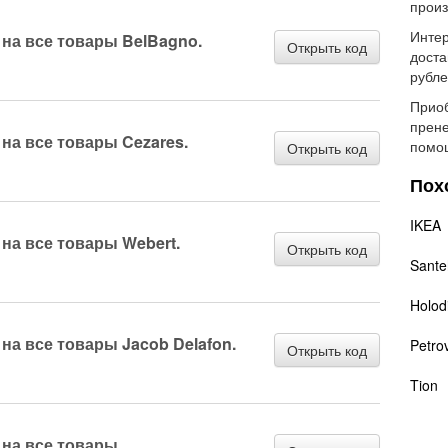
произ
Интер
а на все товары BelBagno.
Открыть код
доста
рубле
Приоб
прене
 на все товары Cezares.
помощ
Открыть код
Пох
IKEA
 на все товары Webert.
Открыть код
Sante
Holodi
 на все товары Jacob Delafon.
Petro
Открыть код
Tion
 на все товары.