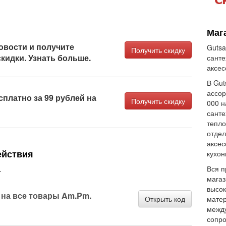
Маг
овости и получите
Gutsa
Получить скидку
кидки. Узнать больше.
санте
аксес
В Gut
ассор
сплатно за 99 рублей на
Получить скидку
000 н
санте
тепло
отдел
аксес
ействия
кухон
Вся п
.
магаз
высок
а на все товары Am.Pm.
Открыть код
матер
между
сопр