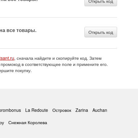
Открыть код
 на все товары.
Открыть код
tsant.ru
, сначала найдите и скопируйте код. Затем
 промокод в соответствующее поле и примените его.
ершите покупку.
prombonus
La Redoute
Островок
Zarina
Auchan
ру
Снежная Королева