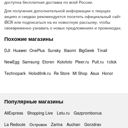
доступна бесплатная доставка по всей России.
Для получения дополнительной информации о текущих
акциях и скидках рекомендуется посетить официальный сайт
iBOX или подписаться на их новостную рассылку, чтобы
своевременно узнавать о новых предложениях и промокодах.
Похожие магазины
DJI
Huawei
OnePlus
Sunsky
Xiaomi
BigGeek
Tmall
NewEgg
Samsung
Etoren
Kotofoto
Pleer.ru
Pult.ru
1click
Technopark
Holodilnik.ru
Re Store
Mi Shop
Asus
Honor
Популярные магазины
AliExpress
Shopping Live
Letu.ru
Gazprombonus
La Redoute
Островок
Zarina
Auchan
Gorzdrav