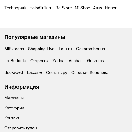
Technopark
Holodilnik.ru
Re Store
Mi Shop
Asus
Honor
Популярные магазины
AliExpress
Shopping Live
Letu.ru
Gazprombonus
La Redoute
Островок
Zarina
Auchan
Gorzdrav
Bookvoed
Lacoste
Слетать.ру
Снежная Королева
Информация
Магазины
Категории
Контакт
Отправить купон