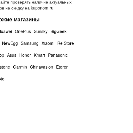
айте проверять наличие актуальных
ов на скидку на kuponom.ru.
ожие магазины
Huawei
OnePlus
Sunsky
BigGeek
NewEgg
Samsung
Xiaomi
Re Store
op
Asus
Honor
Kmart
Panasonic
stone
Garmin
Chinavasion
Etoren
oto