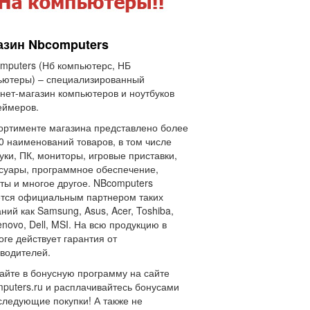
азин Nbcomputers
mputers (Нб компьютерс, НБ
ьютеры) – специализированный
нет-магазин компьютеров и ноутбуков
еймеров.
ортименте магазина представлено более
0 наименований товаров, в том числе
уки, ПК, мониторы, игровые приставки,
суары, программное обеспечение,
ты и многое другое. NBcomputers
тся официальным партнером таких
ний как Samsung, Asus, Acer, Toshiba,
enovo, Dell, MSI. На всю продукцию в
оге действует гарантия от
водителей.
айте в бонусную программу на сайте
puters.ru и расплачивайтесь бонусами
следующие покупки! А также не