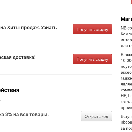
Маг
на Хиты продаж. Узнать
NB co
Получить скидку
Комп
интер
для г
В асс
ская доставка!
Получить скидку
10 00
ноутб
аксес
гадже
являе
ействия
компа
HP, L
.
катал
произ
а 3% на все товары.
Открыть код
Вступ
nbcom
за по