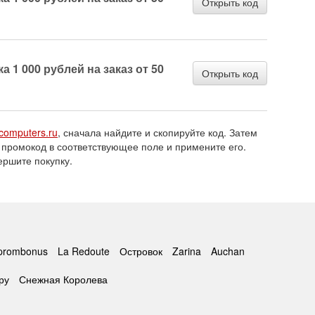
Открыть код
 1 000 рублей на заказ от 50
Открыть код
computers.ru
, сначала найдите и скопируйте код. Затем
 промокод в соответствующее поле и примените его.
ершите покупку.
prombonus
La Redoute
Островок
Zarina
Auchan
ру
Снежная Королева