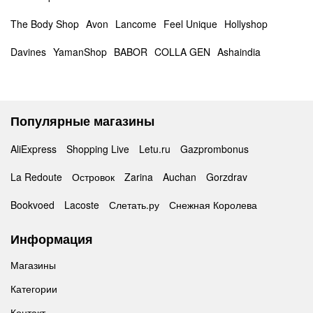
The Body Shop
Avon
Lancome
Feel Unique
Hollyshop
Davines
YamanShop
BABOR
COLLA GEN
Ashaindia
Популярные магазины
AliExpress
Shopping Live
Letu.ru
Gazprombonus
La Redoute
Островок
Zarina
Auchan
Gorzdrav
Bookvoed
Lacoste
Слетать.ру
Снежная Королева
Информация
Магазины
Категории
Контакт