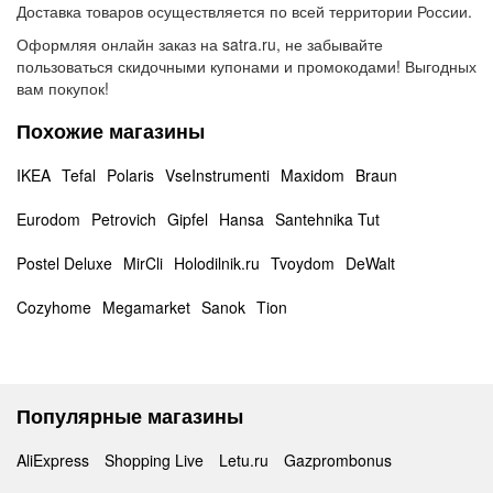
Доставка товаров осуществляется по всей территории России.
Оформляя онлайн заказ на satra.ru, не забывайте
пользоваться скидочными купонами и промокодами! Выгодных
вам покупок!
Похожие магазины
IKEA
Tefal
Polaris
VseInstrumenti
Maxidom
Braun
Eurodom
Petrovich
Gipfel
Hansa
Santehnika Tut
Postel Deluxe
MirCli
Holodilnik.ru
Tvoydom
DeWalt
Cozyhome
Megamarket
Sanok
Tion
Популярные магазины
AliExpress
Shopping Live
Letu.ru
Gazprombonus