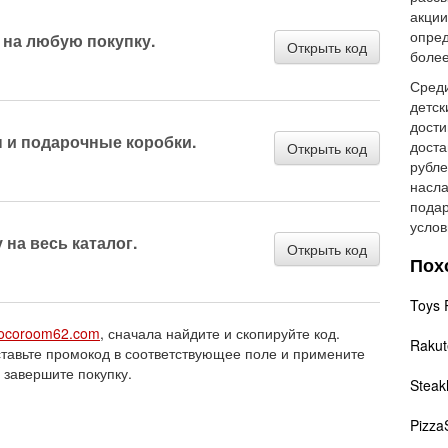
акции
опред
 на любую покупку.
Открыть код
более
Среди
детск
дости
ы и подарочные коробки.
доста
Открыть код
рубле
насла
подар
услов
 на весь каталог.
Открыть код
Пох
Toys 
ocoroom62.com
, сначала найдите и скопируйте код.
Rakut
ставьте промокод в соответствующее поле и примените
и завершите покупку.
Stea
Pizza