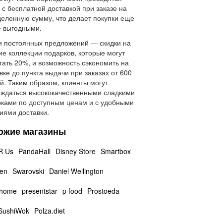
 с бесплатной доставкой при заказе на
еленную сумму, что делает покупки еще
 выгодными.
 постоянных предложений — скидки на
ие коллекции подарков, которые могут
гать 20%, и возможность сэкономить на
вке до пункта выдачи при заказах от 600
й. Таким образом, клиенты могут
ждаться высококачественными сладкими
ками по доступным ценам и с удобными
иями доставки.
ожие магазины
R Us
PandaHall
Disney Store
Smartbox
en
Swarovski
Daniel Wellington
khome
presentstar
p food
Prostoeda
SushiWok
Polza.diet