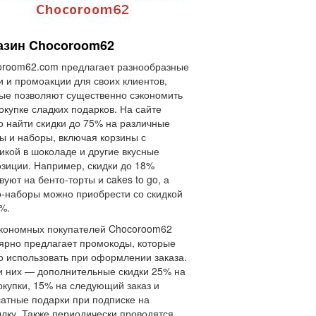
азин Chocoroom62
room62.com предлагает разнообразные
и и промоакции для своих клиентов,
ые позволяют существенно сэкономить
окупке сладких подарков. На сайте
 найти скидки до 75% на различные
ы и наборы, включая корзины с
икой в шоколаде и другие вкусные
зиции. Например, скидки до 18%
вуют на бенто-торты и cakes to go, а
-наборы можно приобрести со скидкой
%.
кономных покупателей Chocoroom62
ярно предлагает промокоды, которые
 использовать при оформлении заказа.
 них — дополнительные скидки 25% на
окупки, 15% на следующий заказ и
атные подарки при подписке на
лку. Также периодически проводятся