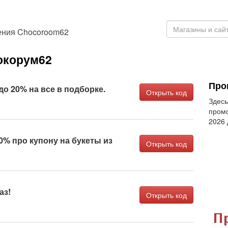
ения Chocoroom62
окорум62
Про
до 20% на все в подборке.
Открыть код
Здесь
промо
2026
0% про купону на букеты из
Открыть код
аз!
Открыть код