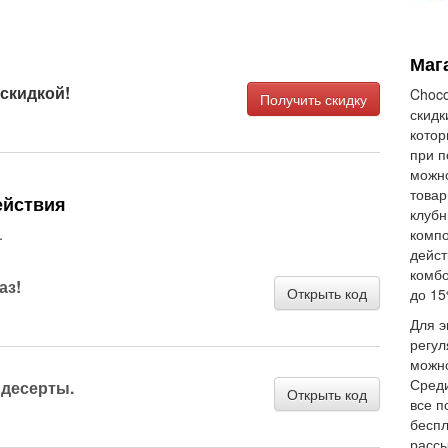
Маг
скидкой!
Choco
Получить скидку
скидк
котор
при п
можно
товар
ействия
клубн
.
компо
дейст
комбо
аз!
Открыть код
до 15
Для э
регул
можно
Среди
 десерты.
Открыть код
все п
беспл
рассы