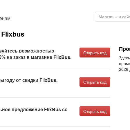
ценам
Flixbus
Про
зуйтесь возможностью
Открыть код
% на заказ в магазине FlixBus.
Здесь
промо
2026
ыгоду от скидки FlixBus.
Открыть код
ное предложение FlixBus со
Открыть код