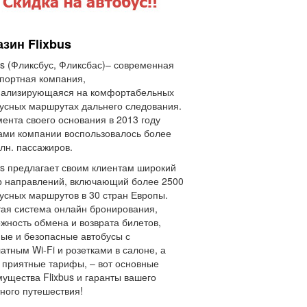
зин Flixbus
us (Фликсбус, Фликсбас)– современная
портная компания,
иализирующаяся на комфортабельных
усных маршрутах дальнего следования.
ента своего основания в 2013 году
ами компании воспользовалось более
лн. пассажиров.
us предлагает своим клиентам широкий
 направлений, включающий более 2500
усных маршрутов в 30 стран Европы.
ая система онлайн бронирования,
жность обмена и возврата билетов,
ые и безопасные автобусы с
атным Wi-Fi и розетками в салоне, а
 приятные тарифы, – вот основные
ущества Flixbus и гаранты вашего
ного путешествия!