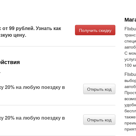
Мага
от 99 рублей. Узнать как
Flixb
Получить скидку
зкую цену.
транс
спец
автоб
С мом
услуг
ействия
100 м
.
Flixb
выбор
автоб
ку 20% на любую поездку в
Открыть код
Прост
возмо
удобн
беспл
также
ку 20% на любую поездку в
Открыть код
преим
прият