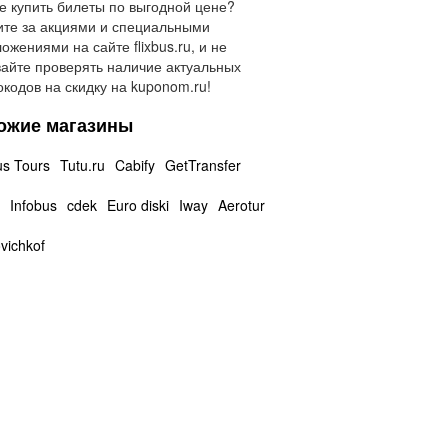
е купить билеты по выгодной цене?
те за акциями и специальными
ожениями на сайте flixbus.ru, и не
айте проверять наличие актуальных
кодов на скидку на kuponom.ru!
ожие магазины
us Tours
Tutu.ru
Cabify
GetTransfer
Infobus
cdek
Euro diski
Iway
Aerotur
vichkof