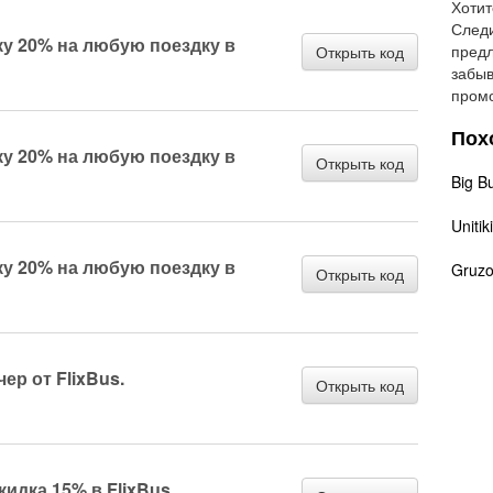
Хотит
Следи
ку 20% на любую поездку в
предл
Открыть код
забыв
промо
Пох
ку 20% на любую поездку в
Открыть код
Big B
Unitiki
ку 20% на любую поездку в
Gruzo
Открыть код
р от FlixBus.
Открыть код
идка 15% в FlixBus.