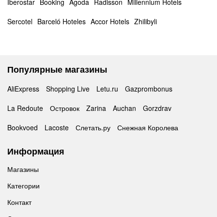
Iberostar
Booking
Agoda
Radisson
Millennium Hotels
Sercotel
Barceló Hoteles
Accor Hotels
Zhilibyli
Популярные магазины
AliExpress
Shopping Live
Letu.ru
Gazprombonus
La Redoute
Островок
Zarina
Auchan
Gorzdrav
Bookvoed
Lacoste
Слетать.ру
Снежная Королева
Информация
Магазины
Категории
Контакт