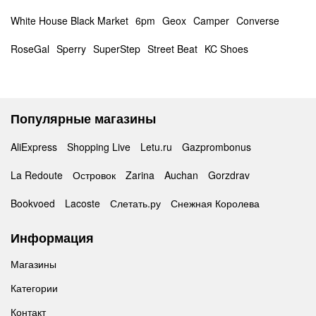
White House Black Market
6pm
Geox
Camper
Converse
RoseGal
Sperry
SuperStep
Street Beat
KC Shoes
Популярные магазины
AliExpress
Shopping Live
Letu.ru
Gazprombonus
La Redoute
Островок
Zarina
Auchan
Gorzdrav
Bookvoed
Lacoste
Слетать.ру
Снежная Королева
Информация
Магазины
Категории
Контакт