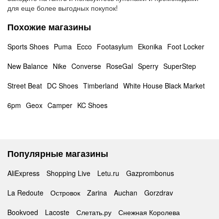
для еще более выгодных покупок!
Похожие магазины
Sports Shoes
Puma
Ecco
Footasylum
Ekonika
Foot Locker
New Balance
Nike
Converse
RoseGal
Sperry
SuperStep
Street Beat
DC Shoes
Timberland
White House Black Market
6pm
Geox
Camper
KC Shoes
Популярные магазины
AliExpress
Shopping Live
Letu.ru
Gazprombonus
La Redoute
Островок
Zarina
Auchan
Gorzdrav
Bookvoed
Lacoste
Слетать.ру
Снежная Королева