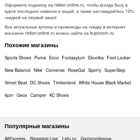
Оформите подписку на rieker-online.ru, чтобы всегда быть в
курсе последних новинок и акций, а также наслаждайтесь 10%
скидкой на первый заказ!
Все актуальные купоны и промокоды на скидку в интернет-
магазине rieker-online.ru можно найти на kuponom.ru.
Похожие магазины
Sports Shoes
Puma
Ecco
Footasylum
Ekonika
Foot Locker
New Balance
Nike
Converse
RoseGal
Sperry
SuperStep
Street Beat
DC Shoes
Timberland
White House Black Market
6pm
Geox
Camper
KC Shoes
Популярные магазины
AliExpress
Shopping Live
Letu.ru
Gazprombonus