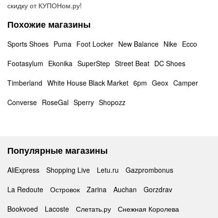
скидку от КУПОНом.ру!
Похожие магазины
Sports Shoes
Puma
Foot Locker
New Balance
Nike
Ecco
Footasylum
Ekonika
SuperStep
Street Beat
DC Shoes
Timberland
White House Black Market
6pm
Geox
Camper
Converse
RoseGal
Sperry
Shopozz
Популярные магазины
AliExpress
Shopping Live
Letu.ru
Gazprombonus
La Redoute
Островок
Zarina
Auchan
Gorzdrav
Bookvoed
Lacoste
Слетать.ру
Снежная Королева