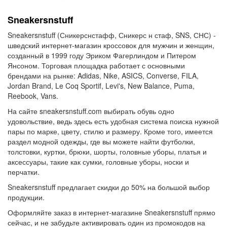
Sneakersnstuff
Sneakersnstuff (Сникерснстафф, Сникерс н стаф, SNS, СНС) -
шведский интернет-магазин кроссовок для мужчин и женщин,
созданный в 1999 году Эриком Фагерлиндом и Питером
Янсоном. Торговая площадка работает с основными
брендами на рынке: Adidas, Nike, ASICS, Converse, FILA,
Jordan Brand, Le Coq Sportif, Levi's, New Balance, Puma,
Reebook, Vans.
На сайте sneakersnstuff.com выбирать обувь одно
удовольствие, ведь здесь есть удобная система поиска нужной
пары по марке, цвету, стилю и размеру. Кроме того, имеется
раздел модной одежды, где вы можете найти футболки,
толстовки, куртки, брюки, шорты, головные уборы, платья и
аксессуары, такие как сумки, головные уборы, носки и
перчатки.
Sneakersnstuff предлагает скидки до 50% на большой выбор
продукции.
Оформляйте заказ в интернет-магазине Sneakersnstuff прямо
сейчас, и не забудьте активировать один из промокодов на