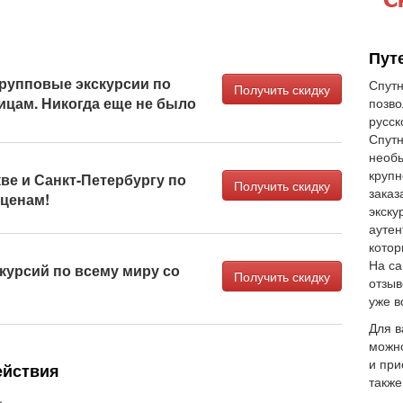
Пут
рупповые экскурсии по
Спутн
Получить скидку
ицам. Никогда еще не было
позво
русск
Спутн
необы
крупн
ве и Санкт-Петербургу по
Получить скидку
заказ
ценам!
экску
аутен
котор
На са
курсий по всему миру со
Получить скидку
отзыв
уже в
Для в
можно
и при
ействия
также
.