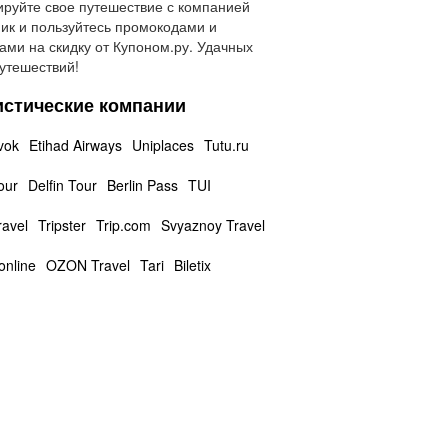
руйте свое путешествие с компанией
ик и пользуйтесь промокодами и
ами на скидку от Купоном.ру. Удачных
утешествий!
истические компании
vok
Etihad Airways
Uniplaces
Tutu.ru
our
Delfin Tour
Berlin Pass
TUI
ravel
Tripster
Trip.com
Svyaznoy Travel
online
OZON Travel
Tari
Biletix