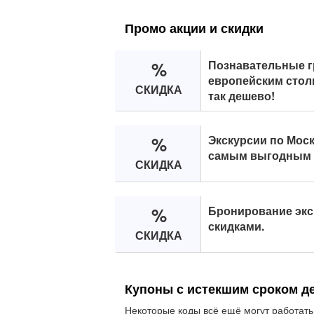
Промо акции и скидки
%
Познавательные г
европейским стол
СКИДКА
так дешево!
%
Экскурсии по Моск
самым выгодным 
СКИДКА
%
Бронирование экс
скидками.
СКИДКА
Купоны с истекшим сроком д
Некоторые коды всё ещё могут работать