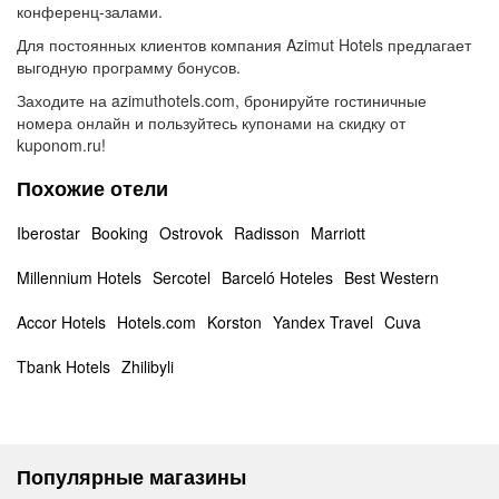
конференц-залами.
Для постоянных клиентов компания Azimut Hotels предлагает
выгодную программу бонусов.
Заходите на azimuthotels.com, бронируйте гостиничные
номера онлайн и пользуйтесь купонами на скидку от
kuponom.ru!
Похожие отели
Iberostar
Booking
Ostrovok
Radisson
Marriott
Millennium Hotels
Sercotel
Barceló Hoteles
Best Western
Accor Hotels
Hotels.com
Korston
Yandex Travel
Cuva
Tbank Hotels
Zhilibyli
Популярные магазины