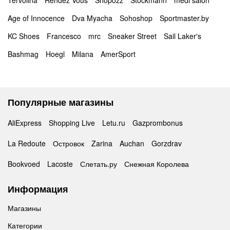
Tervolina
Rendez Vous
Shopozz
Stockmann
medi salon
Age of Innocence
Dva Myacha
Sohoshop
Sportmaster.by
KC Shoes
Francesco
mrc
Sneaker Street
Sail Laker's
Bashmag
Hoegl
Milana
AmerSport
Популярные магазины
AliExpress
Shopping Live
Letu.ru
Gazprombonus
La Redoute
Островок
Zarina
Auchan
Gorzdrav
Bookvoed
Lacoste
Слетать.ру
Снежная Королева
Информация
Магазины
Категории