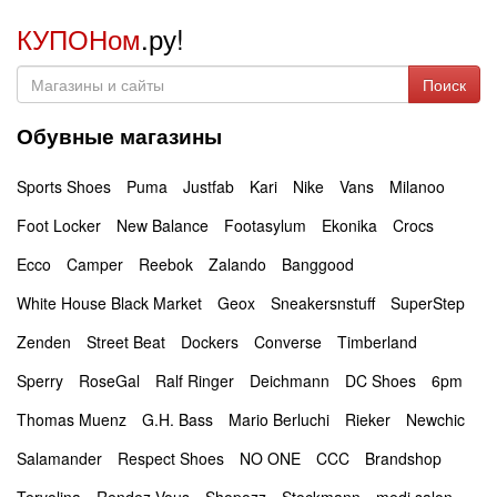
КУПОНом
.ру!
Поиск
Обувные магазины
Sports Shoes
Puma
Justfab
Kari
Nike
Vans
Milanoo
Foot Locker
New Balance
Footasylum
Ekonika
Crocs
Ecco
Camper
Reebok
Zalando
Banggood
White House Black Market
Geox
Sneakersnstuff
SuperStep
Zenden
Street Beat
Dockers
Converse
Timberland
Sperry
RoseGal
Ralf Ringer
Deichmann
DC Shoes
6pm
Thomas Muenz
G.H. Bass
Mario Berluchi
Rieker
Newchic
Salamander
Respect Shoes
NO ONE
CCC
Brandshop